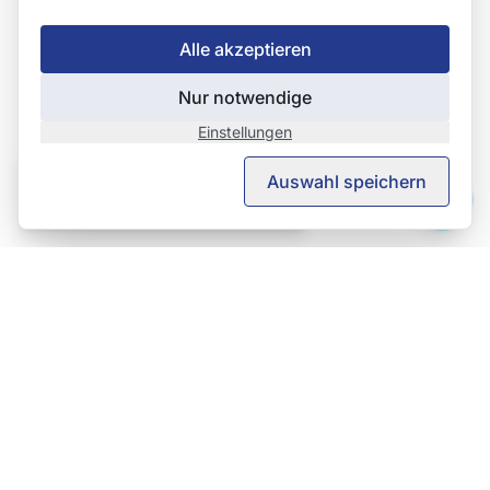
Alle akzeptieren
Nur notwendige
Einstellungen
This page is also available in English.
Auswahl speichern
View in English →
TeSe AG – TechServices
Ihr Partner rund-um Oberflächen.
Alte Winterthurerstrasse 11B