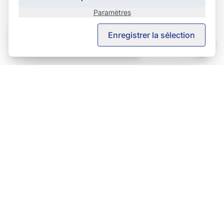
Paramètres
This page is also available in English.
Enregistrer la sélection
View in English →
TeSe AG – TechServices
Votre partenaire pour tout ce qui touche aux surfaces.
Alte Winterthurerstrasse 11B
8309 Nürensdorf, Schweiz
+41 43 288 06 44
Formulaire de contact