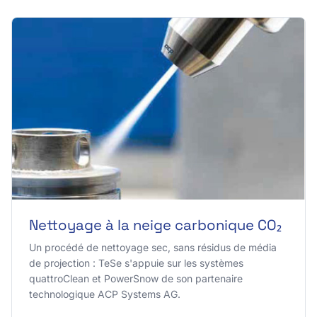
Nettoyage à la neige carbonique CO₂
Un procédé de nettoyage sec, sans résidus de média
de projection : TeSe s'appuie sur les systèmes
quattroClean et PowerSnow de son partenaire
technologique ACP Systems AG.