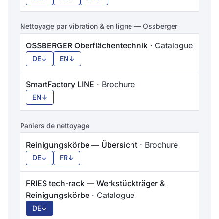
Nettoyage par vibration & en ligne — Ossberger
OSSBERGER Oberflächentechnik
· Catalogue
DE
↓
EN
↓
SmartFactory LINE
· Brochure
EN
↓
Paniers de nettoyage
Reinigungskörbe — Übersicht
· Brochure
DE
↓
FR
↓
FRIES tech-rack — Werkstückträger &
Reinigungskörbe
· Catalogue
DE
↓