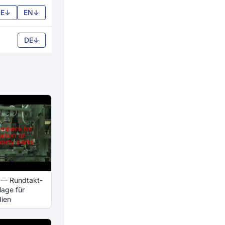
E
↓
EN
↓
DE
↓
N — Rundtakt-
lage für
dien