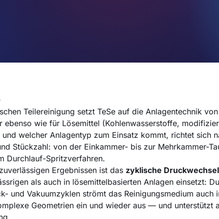
p
schen Teilereinigung setzt TeSe auf die Anlagentechnik von 
r ebenso wie für Lösemittel (Kohlenwasserstoffe, modifizier
nd welcher Anlagentyp zum Einsatz kommt, richtet sich na
nd Stückzahl: von der Einkammer- bis zur Mehrkammer-T
m Durchlauf-Spritzverfahren.
 zuverlässigen Ergebnissen ist das
zyklische Druckwechse
ssrigen als auch in lösemittelbasierten Anlagen einsetzt: Du
k- und Vakuumzyklen strömt das Reinigungsmedium auch i
omplexe Geometrien ein und wieder aus — und unterstützt a
ng.