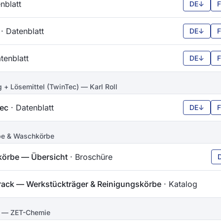
nblatt
DE
↓
· Datenblatt
DE
↓
tenblatt
DE
↓
 + Lösemittel (TwinTec) — Karl Roll
ec
· Datenblatt
DE
↓
be & Waschkörbe
körbe — Übersicht
· Broschüre
rack — Werkstückträger & Reinigungskörbe
· Katalog
 — ZET-Chemie