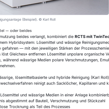
igungsanlage (Beispiel). © Karl Roll
tel — oder beides
mutzung beides verlangt, kombiniert die
RCTS mit TwinTec
einem Hybridsystem: Lösemittel und wässrige Reinigungsme
e gefahren — mit den jeweiligen Stärken der Prozesschemi
s löst Gleiches» entfernen Lösemittel unpolare organische 
te, während wässrige Medien polare Verschmutzungen, Emul
rnehmen.
ässrige, lösemittelbasierte und hybride Reinigung (Karl Roll)
wechselverfahren reinigt auch Sacklöcher, Kapillaren und
Lösemittel und wässrige Medien in einer Anlage kombinier
nis abgestimmt auf Bauteil, Verschmutzung und Stückzahl
stlose Trocknung als Teil des Prozesses