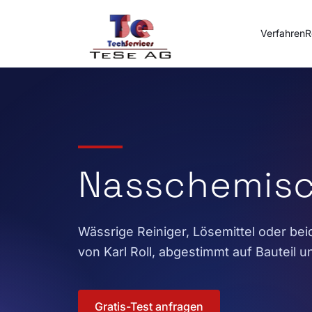
Zum Inhalt springen
Verfahren
R
Nasschemisc
Wässrige Reiniger, Lösemittel oder be
von Karl Roll, abgestimmt auf Bauteil
Gratis-Test anfragen