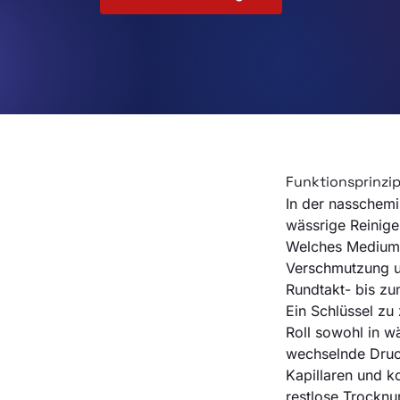
Funktionsprinzi
In der nasschemi
wässrige Reinige
Welches Medium u
Verschmutzung u
Rundtakt- bis zu
Ein Schlüssel zu
Roll sowohl in wä
wechselnde Druc
Kapillaren und k
restlose Trocknu