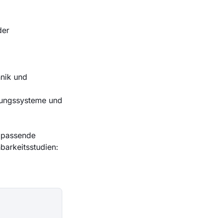
der
hnik und
gungssysteme
und
s passende
hbarkeitsstudien: