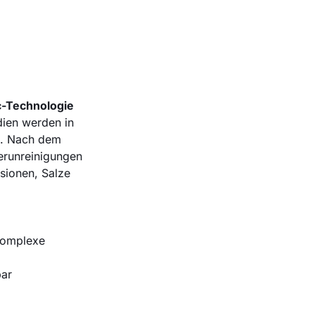
-Technologie
dien werden in
e. Nach dem
Verunreinigungen
sionen, Salze
 komplexe
bar