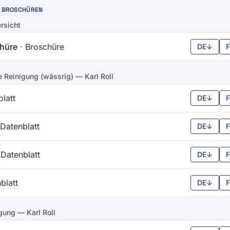
& BROSCHÜREN
rsicht
hüre
· Broschüre
DE
↓
Reinigung (wässrig) — Karl Roll
latt
DE
↓
 Datenblatt
DE
↓
 Datenblatt
DE
↓
blatt
DE
↓
gung — Karl Roll