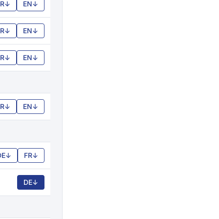
FR
↓
EN
↓
FR
↓
EN
↓
FR
↓
EN
↓
FR
↓
EN
↓
DE
↓
FR
↓
DE
↓