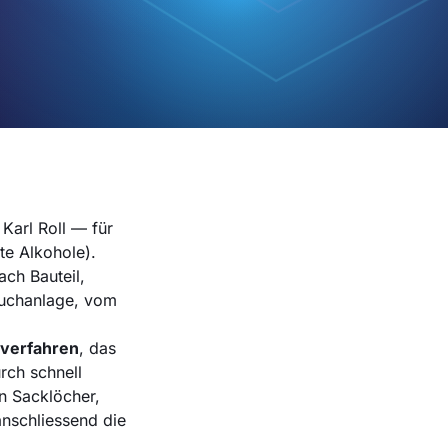
Karl Roll — für
te Alkohole).
ch Bauteil,
auchanlage, vom
lverfahren
, das
rch schnell
n Sacklöcher,
nschliessend die