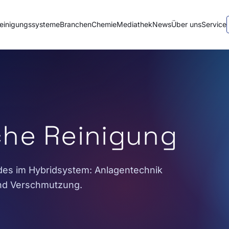
einigungssysteme
Branchen
Chemie
Mediathek
News
Über uns
Service
he Reinigung
ides im Hybridsystem: Anlagentechnik
 und Verschmutzung.