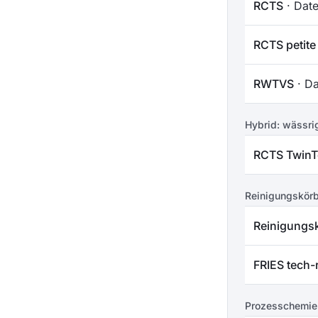
RCTS
· Date
RCTS petite
RWTVS
· Da
Hybrid: wässrig
RCTS TwinT
Reinigungskör
Reinigungs
FRIES tech-
Prozesschemie