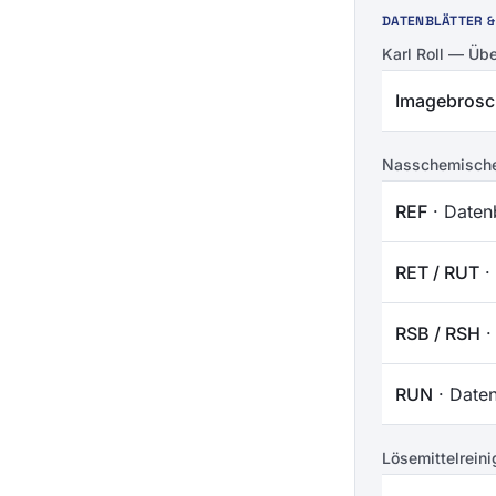
DATENBLÄTTER 
Karl Roll — Übe
Imagebrosc
Nasschemische 
REF
· Datenb
RET / RUT
·
RSB / RSH
·
RUN
· Daten
Lösemittelreini