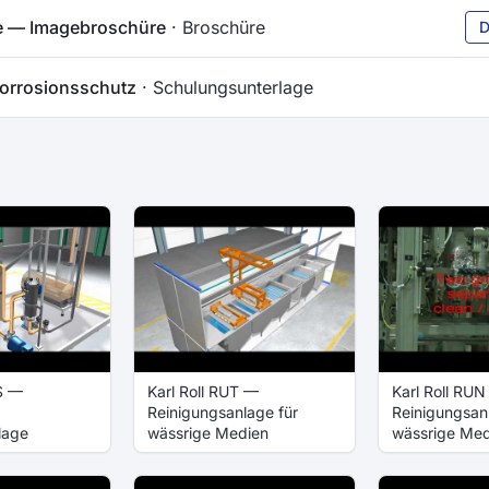
 — Imagebroschüre
· Broschüre
D
Korrosionsschutz
· Schulungsunterlage
TS —
Karl Roll RUT —
Karl Roll RU
Reinigungsanlage für
Reinigungsan
lage
wässrige Medien
wässrige Me